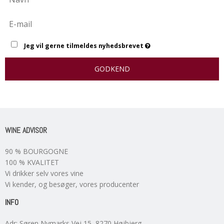
Jeg vil gerne tilmeldes nyhedsbrevet
GODKEND
WINE ADVISOR
90 % BOURGOGNE
100 % KVALITET
Vi drikker selv vores vine
Vi kender, og besøger, vores producenter
INFO
Adr
:
Søren Nymarks Vej 15
, 8270
Højbjerg