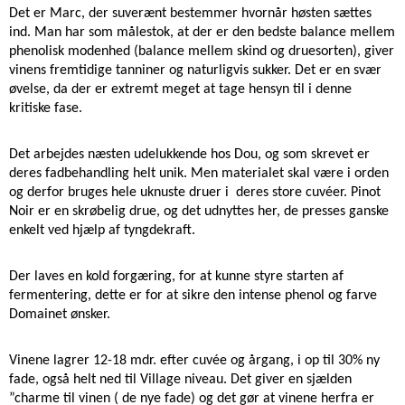
Det er Marc, der suverænt bestemmer hvornår høsten sættes 
ind. Man har som målestok, at der er den bedste balance mellem 
phenolisk modenhed (balance mellem ​​skind og druesorten), giver 
​​vinens fremtidige tanniner og naturligvis sukker. Det er en svær 
øvelse, da der er extremt meget at tage hensyn til i denne 
kritiske fase. 
Det arbejdes næsten udelukkende hos Dou, og som skrevet er 
deres fadbehandling helt unik. Men materialet skal være i orden 
og derfor bruges hele uknuste druer i  deres store cuvéer. Pinot 
Noir er en skrøbelig drue, og det udnyttes her, de presses ganske 
enkelt ved hjælp af tyngdekraft.
Der laves en kold forgæring, for at kunne styre starten af 
fermentering, dette er for at sikre den intense phenol og farve 
Domainet ønsker. 
Vinene lagrer 12-18 mdr. efter cuvée og årgang, i op til 30% ny 
fade, også helt ned til Village niveau. Det giver en sjælden 
”charme til vinen ( de nye fade) og det gør at vinene herfra er 