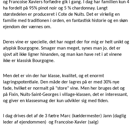
og Francoise Xaviers forfædre gik i gang. I dag har familien kun 4 
ha fordelt på 95% pinot noir og 5 % chardonnay. Langt 
størstedelen er produceret i Cote de Nuits. Det er virkelig en 
familie med traditionen i orden, en fantastisk historie og en skøn 
ejendom der værnes om. 
Deres vine er specielle, det har noget der for mig er helt unikt og 
atypisk Bourgogne. Smager man meget, synes man jo, det er 
sjovt alt ikke ligner hinanden, og man kan have ret i at vinene 
ikke er klassisk Bourgogne.
Men det er vin der har klasse, kvalitet, og et enormt 
lagringspotentiale. Den måde der lagres på er med 30% nye 
fade, hvilket er normalt på "store" vine. Men her bruges det og 
på Fixin, Nuits-Saint-Georges i village-klassen, det er interessant, 
og giver en klassesmag der kun udvikler sig med tiden. 
I dag drives det af de 3 fætre Marc (kældermester) Jann (daglig 
leder af ejendommen)  og Francoise-Xavier (salg)  