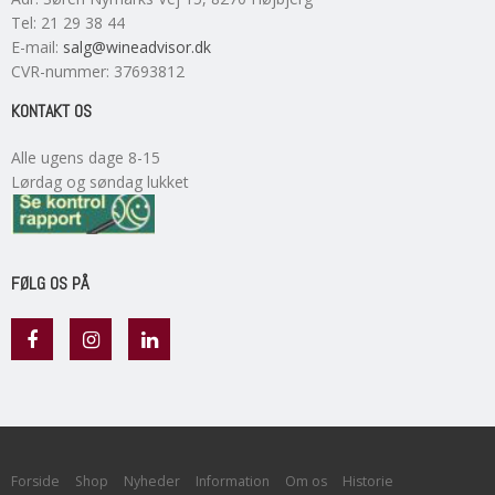
Tel
:
21 29 38 44
E-mail
:
salg@wineadvisor.dk
CVR-nummer
:
37693812
KONTAKT OS
Alle ugens dage 8-15
Lørdag og søndag lukket
FØLG OS PÅ
Forside
Shop
Nyheder
Information
Om os
Historie