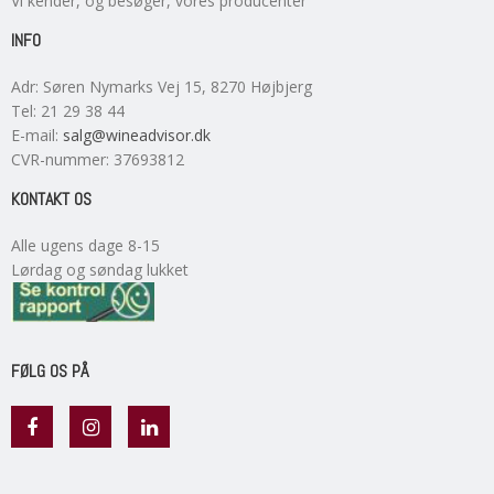
Vi kender, og besøger, vores producenter
INFO
Adr
:
Søren Nymarks Vej 15
, 8270
Højbjerg
Tel
:
21 29 38 44
E-mail
:
salg@wineadvisor.dk
CVR-nummer
:
37693812
KONTAKT OS
Alle ugens dage 8-15
Lørdag og søndag lukket
FØLG OS PÅ