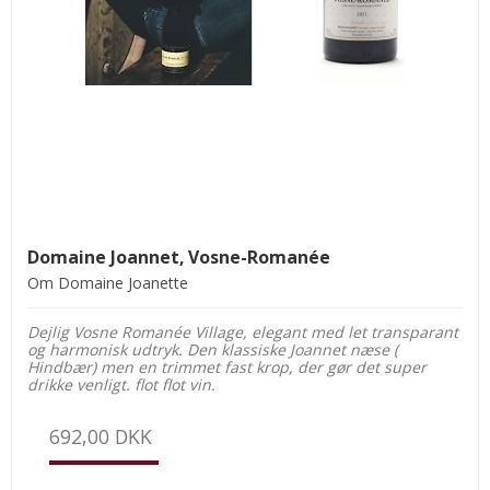
Domaine Joannet, Vosne-Romanée
Om Domaine Joanette
Dejlig Vosne Romanée Village, elegant med let transparant
og harmonisk udtryk. Den klassiske Joannet næse (
Hindbær) men en trimmet fast krop, der gør det super
drikke venligt. flot flot vin.
692,00 DKK