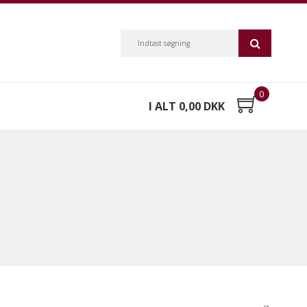
0
I ALT 0,00 DKK