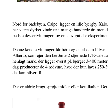
Nord for badebyen, Calpe, ligger en lille bjergby Xalo.
har været dyrket vindruer i mange hundrede år, men det 
bedste dessertvinmager, og en sjov gut der eksperimen
Denne kendte vinmager får børn og en af dem bliver fa
Alberto, som ejer den berømte 2 stjernede L´Escaletta.
henlagt mark, der ligger øverst på bjerget 3-400 meter 
dag producerer de 4 rødvine, hvor der kun laves 250-30
det kan bliver til. 
Der er aldrig brugt sprøjtemidler eller kemikalier. Det 