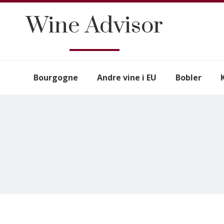
Wine Advisor
Bourgogne
Andre vine i EU
Bobler