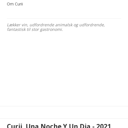
Om Curii
Lækker vin, udfordrende animalsk og udfordrende,
fantastisk til stor gastronomi.
Curii, Una Noche Y Un Dia - 2021