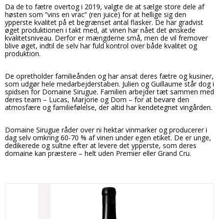
Da de to fætre overtog i 2019, valgte de at sælge store dele af
høsten som ”vins en vrac” (ren juice) for at hellige sig den
ypperste kvalitet på et begrænset antal flasker. De har gradvist
øget produktionen i takt med, at vinen har nået det ønskede
kvalitetsniveau. Derfor er mængderne små, men de vil fremover
blive øget, indtil de selv har fuld kontrol over både kvalitet og
produktion.
De opretholder familieånden og har ansat deres fætre og kusiner,
som udgør hele medarbejderstaben. Julien og Guillaume står dog i
spidsen for Domaine Sirugue. Familien arbejder tæt sammen med
deres team – Lucas, Marjorie og Dom – for at bevare den
atmosfære og familiefølelse, der altid har kendetegnet vingården.
Domaine Sirugue råder over ni hektar vinmarker og producerer i
dag selv omkring 60-70 % af vinen under egen etiket. De er unge,
dedikerede og sultne efter at levere det ypperste, som deres
domaine kan præstere – helt uden Premier eller Grand Cru.