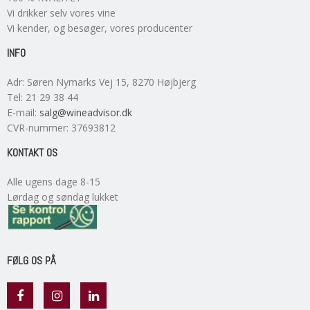
Vi drikker selv vores vine
Vi kender, og besøger, vores producenter
INFO
Adr
:
Søren Nymarks Vej 15
, 8270
Højbjerg
Tel
:
21 29 38 44
E-mail
:
salg@wineadvisor.dk
CVR-nummer
:
37693812
KONTAKT OS
Alle ugens dage 8-15
Lørdag og søndag lukket
FØLG OS PÅ