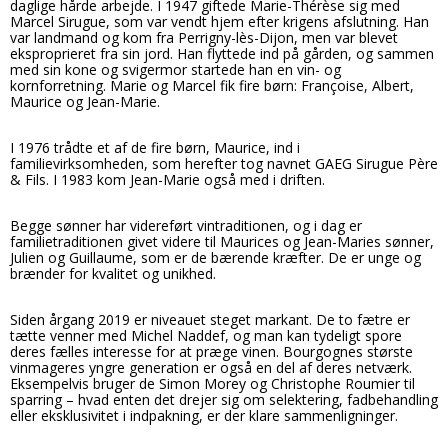
daglige hårde arbejde. I 1947 giftede Marie-Thérèse sig med
Marcel Sirugue, som var vendt hjem efter krigens afslutning. Han
var landmand og kom fra Perrigny-lès-Dijon, men var blevet
eksproprieret fra sin jord. Han flyttede ind på gården, og sammen
med sin kone og svigermor startede han en vin- og
kornforretning. Marie og Marcel fik fire børn: Françoise, Albert,
Maurice og Jean-Marie.
I 1976 trådte et af de fire børn, Maurice, ind i
familievirksomheden, som herefter tog navnet GAEG Sirugue Père
& Fils. I 1983 kom Jean-Marie også med i driften.
Begge sønner har videreført vintraditionen, og i dag er
familietraditionen givet videre til Maurices og Jean-Maries sønner,
Julien og Guillaume, som er de bærende kræfter. De er unge og
brænder for kvalitet og unikhed.
Siden årgang 2019 er niveauet steget markant. De to fætre er
tætte venner med Michel Naddef, og man kan tydeligt spore
deres fælles interesse for at præge vinen. Bourgognes største
vinmageres yngre generation er også en del af deres netværk.
Eksempelvis bruger de Simon Morey og Christophe Roumier til
sparring – hvad enten det drejer sig om selektering, fadbehandling
eller eksklusivitet i indpakning, er der klare sammenligninger.