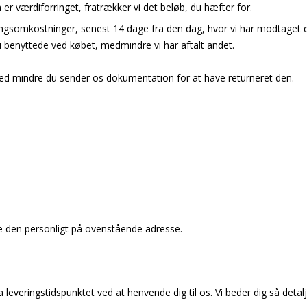
n er værdiforringet, fratrækker vi det beløb, du hæfter for.
eringsomkostninger, senest 14 dage fra den dag, hvor vi har modtaget d
benyttede ved købet, medmindre vi har aftalt andet.
 med mindre du sender os dokumentation for at have returneret den.
e den personligt på ovenstående adresse.
leveringstidspunktet ved at henvende dig til os. Vi beder dig så deta