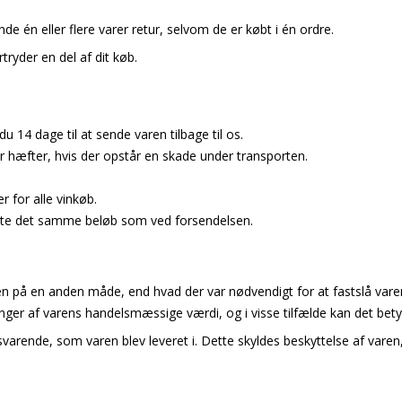
de én eller flere varer retur, selvom de er købt i én ordre.
ryder en del af dit køb.
u 14 dage til at sende varen tilbage til os.
er hæfter, hvis der opstår en skade under transporten.
r for alle vinkøb.
 koste det samme beløb som ved forsendelsen.
den på en anden måde, end hvad der var nødvendigt for at fastslå var
nger af varens handelsmæssige værdi, og i visse tilfælde kan det betyd
lsvarende, som varen blev leveret i. Dette skyldes beskyttelse af varen,