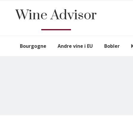
Wine Advisor
Bourgogne
Andre vine i EU
Bobler