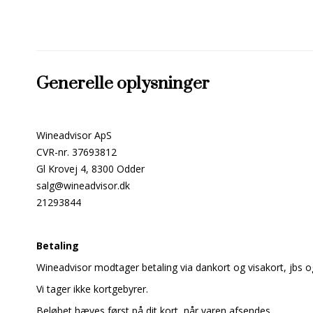
Generelle oplysninger
Wineadvisor ApS
CVR-nr. 37693812
Gl Krovej 4, 8300 Odder
salg@wineadvisor.dk
21293844
Betaling
Wineadvisor modtager betaling via dankort og visakort, jbs 
Vi tager ikke kortgebyrer.
Beløbet hæves først på dit kort, når varen afsendes.