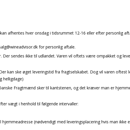
n kan afhentes hver onsdag i tidsrummet 12-16 eller efter personlig 
salg@wineadvisor.dk for personlig aftale.
. Der sendes ikke til udlandet. Varen vil oftets være ompakket og lever
 Der kan ske øget leveringstid fra fragtselskabet. Dog vil varen ofte
g helligdage)
Danske Fragtmænd sker til kantstenen, og det kræver man er hjemme
er vægt i henhold til følgende intervaller:
e til hjemmeadresse (nødvendigt med leveringsplacering hvis man ikke 