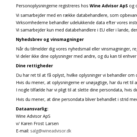
Personoplysningerne registreres hos
Wine Advisor ApS
og o
Vi samarbejder med en række databehandlere, som opbevarer
Virksomhederne behandler udelukkende data efter vores inst
Vi samarbejder kun med databehandlere i EU eller i lande, der 
Nyhedsbrev og vinsmagninger
Når du tilmelder dig vores nyhedsmail eller vinsmagninger, reg
Vi deler ikke dine oplysninger med andre, og du kan til enhver t
Dine rettigheder
Du har ret til at få oplyst, hvilke oplysninger vi behandler om d
Hvis du mener, at oplysningerne er unøjagtige, har du ret til at
I nogle tilfælde har vi pligt til at slette dine persondata, hvis
Hvis du mener, at dine persondata bliver behandlet i strid med
Dataansvarlig:
Wine Advisor ApS
v/ Karen Frost Larsen
E-mail:
salg@wineadvisor.dk