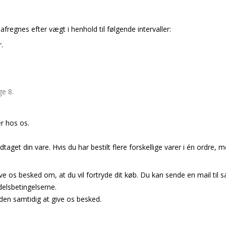
regnes efter vægt i henhold til følgende intervaller:
.
ge 8.
er hos os.
get din vare. Hvis du har bestilt flere forskellige varer i én ordre, m
ve os besked om, at du vil fortryde dit køb. Du kan sende en mail til 
elsbetingelserne.
en samtidig at give os besked.