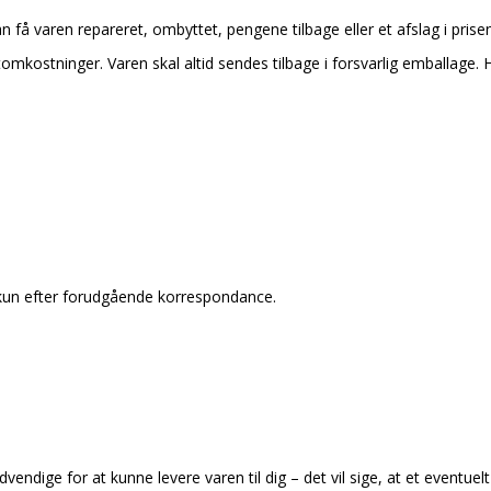
an få varen repareret, ombyttet, pengene tilbage eller et afslag i pris
tomkostninger. Varen skal altid sendes tilbage i forsvarlig emballage. 
 kun efter forudgående korrespondance.
endige for at kunne levere varen til dig – det vil sige, at et eventuelt