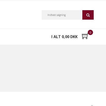
0
I ALT 0,00 DKK