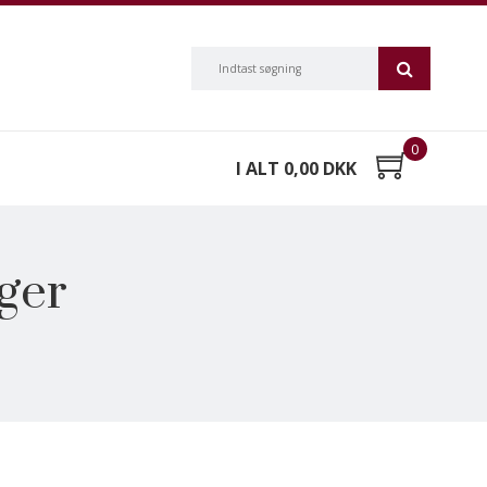
0
I ALT 0,00 DKK
ger