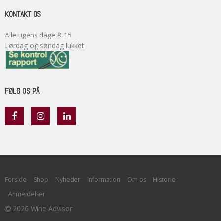
KONTAKT OS
Alle ugens dage 8-15
Lørdag og søndag lukket
FØLG OS PÅ
Forside
Shop
Nyheder
Information
Om os
Historie
Anmeldelser
2026 Wine Advisor