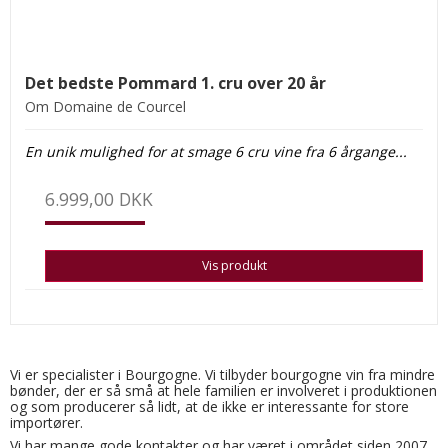
Det bedste Pommard 1. cru over 20 år
Om Domaine de Courcel
En unik mulighed for at smage 6 cru vine fra 6 årgange...
6.999,00 DKK
Vis produkt
Vi er specialister i Bourgogne. Vi tilbyder bourgogne vin fra mindre
bønder, der er så små at hele familien er involveret i produktionen
og som producerer så lidt, at de ikke er interessante for store
importører.
Vi har mange gode kontakter og har været i området siden 2007.