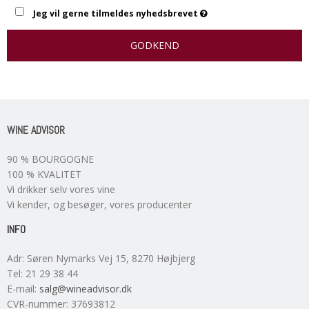
Jeg vil gerne tilmeldes nyhedsbrevet
GODKEND
WINE ADVISOR
90 % BOURGOGNE
100 % KVALITET
Vi drikker selv vores vine
Vi kender, og besøger, vores producenter
INFO
Adr
:
Søren Nymarks Vej 15
, 8270
Højbjerg
Tel
:
21 29 38 44
E-mail
:
salg@wineadvisor.dk
CVR-nummer
:
37693812