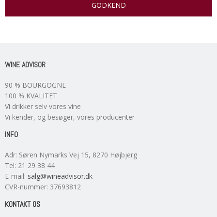
GODKEND
WINE ADVISOR
90 % BOURGOGNE
100 % KVALITET
Vi drikker selv vores vine
Vi kender, og besøger, vores producenter
INFO
Adr
:
Søren Nymarks Vej 15
, 8270
Højbjerg
Tel
:
21 29 38 44
E-mail
:
salg@wineadvisor.dk
CVR-nummer
:
37693812
KONTAKT OS