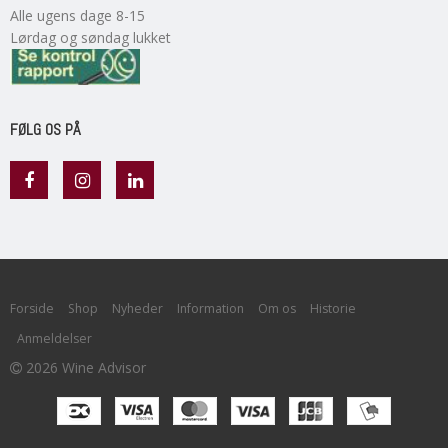
Alle ugens dage 8-15
Lørdag og søndag lukket
FØLG OS PÅ
Forside
Shop
Nyheder
Information
Om os
Historie
Anmeldelser
2026 Wine Advisor