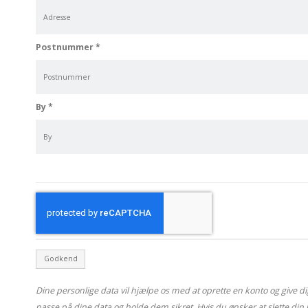
Postnummer
*
By
*
Godkend
Dine personlige data vil hjælpe os med at oprette en konto og give dig
passe på dine data og holde dem sikret. Hvis du ønsker at slette din 