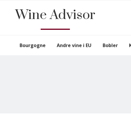
Wine Advisor
Bourgogne
Andre vine i EU
Bobler