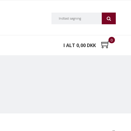
0
I ALT 0,00 DKK