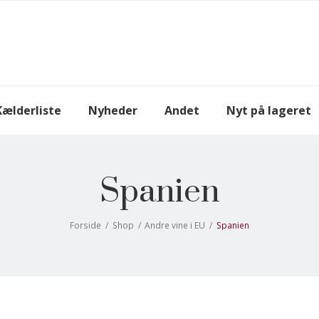
Kælderliste
Nyheder
Andet
Nyt på lageret
Spanien
Forside
/
Shop
/
Andre vine i EU
/
Spanien