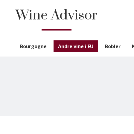
Wine Advisor
Bourgogne
Andre vine i EU
Bobler