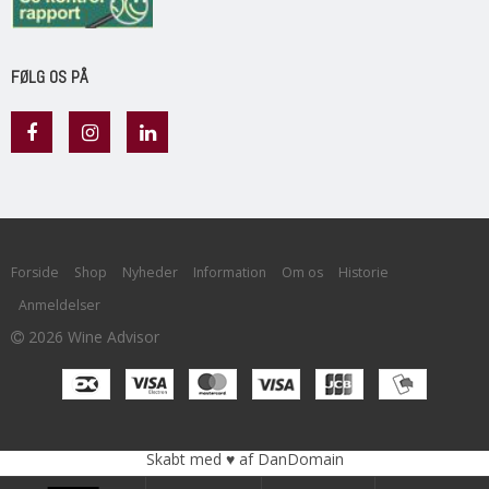
FØLG OS PÅ
Forside
Shop
Nyheder
Information
Om os
Historie
Anmeldelser
2026 Wine Advisor
Skabt med ♥ af DanDomain