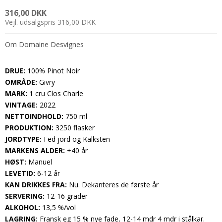
316,00 DKK
Vejl. udsalgspris 316,00 DKK
Om Domaine Desvignes
DRUE:
100% Pinot Noir
OMRÅDE:
Givry
MARK:
1 cru Clos Charle
VINTAGE:
2022
NETTOINDHOLD:
750 ml
PRODUKTION:
3250 flasker
JORDTYPE:
Fed jord og Kalksten
MARKENS ALDER:
+40 år
HØST:
Manuel
LEVETID:
6-12 år
KAN DRIKKES FRA:
Nu. Dekanteres de første år
SERVERING:
12-16 grader
ALKOHOL:
13,5 %/vol
LAGRING:
Fransk eg 15 % nye fade, 12-14 mdr 4 mdr i stålkar.