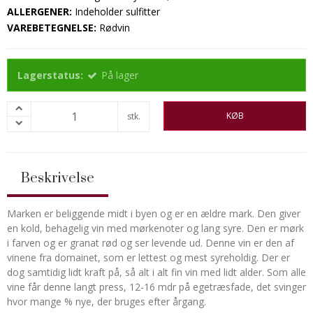
ALLERGENER:
Indeholder sulfitter
VAREBETEGNELSE:
Rødvin
Lagerstatus:
På lager
KØB
stk.
Beskrivelse
Marken er beliggende midt i byen og er en ældre mark. Den giver
en kold, behagelig vin med mørkenoter og lang syre. Den er mørk
i farven og er granat rød og ser levende ud. Denne vin er den af
vinene fra domainet, som er lettest og mest syreholdig. Der er
dog samtidig lidt kraft på, så alt i alt fin vin med lidt alder. Som alle
vine får denne langt press, 12-16 mdr på egetræsfade, det svinger
hvor mange % nye, der bruges efter årgang.