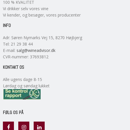
100 % KVALITET
Vi drikker selv vores vine
Vi kender, og besøger, vores producenter
INFO
Adr
:
Søren Nymarks Vej 15
, 8270
Højbjerg
Tel
:
21 29 38 44
E-mail
:
salg@wineadvisor.dk
CVR-nummer
:
37693812
KONTAKT OS
Alle ugens dage 8-15
Lørdag og søndag lukket
FØLG OS PÅ