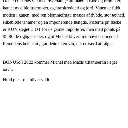
Det er en seriøs vin med overdådige aromaer af røde og brombær, 
kantet med blomsternoter, egetræskrydderi og jord. Vinen er fuldt 
moden i ganen, med ren blommefrugt, masser af dybde, stor tæthed, 
silkebløde tanniner og en imponerende længde. Priserne pr. flaske 
er KUN steget LIDT for os gamle importører, men med points på 
95-96 de rigtige steder, og at Michel bliver fremhævet som en af 
fremtidens helt store, gør dette til en vin, der er værd at følge.
BONUS:
 I 2022 kommer Michel med Mazis Chambertin i eget 
navn.  
Hold øje – det bliver vildt!