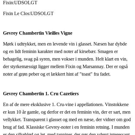
Fixin:UDSOLGT  
Fixin Le Clos:UDSOLGT
Gevrey Chambertin Vieilles Vigne
Mørk i udtrykket, men en levende vin i glasset. Næsen har dybde 
og en lidt feminin karakter med noter af kirsebær. Smagen er 
behagelig, svag på syren, men vokser i munden. Helt klart en vin, 
der styrkemæssigt ligger mellem Fixin og Marsannay. Der er også 
noter af grøn peber og et lækkert hint af "toast" fra fadet.
Gevrey Chambertin 1. Cru Cazetiers
En af de mere eksklusive 1. Cru-vine i appellationen. Vinstokkene 
er kun 10 år gamle, og derfor er det en feminin vin, der er sart, men 
vellykket. Transparent i glasset og med en næse, der vidner om god 
brug af fad. Klassiske Gevrey-noter i en feminin retning. I munden 
er den silkeblød og let, med tanniner, der gør den yderst interessant 