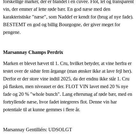
forskellige marker, der er blandet i en cuvée. Flot, let og transparent 
vin, der emmer af lette røde bær. En god næse med den 
karakteristiske "næse", som Naddef er kendt for (brug af nye fade). 
BESTEMT en god og billig Bourgogne, der giver meget for 
pengene.
Marsannay Champs Perdrix
Marken er blevet hævet til 1. Cru, hvilket betyder, at vine herfra er 
testet over de sidste fem årgange (man ønsker ikke at lave fejl her). 
Derfor er der store vine indtil 2025, da der endnu ikke står 1. Cru 
på flasken, men niveauet er der. FLOT VIN lavet med 20 % nye 
fade og 20 % "whole bunch". Lang eftersmag af røde bær, med en 
fortryllende næse, hvor fadet integreres flot. Denne vin har 
potentiale til at kunne gemmes i flere år.
Marsannay Gentilliérs: UDSOLGT  