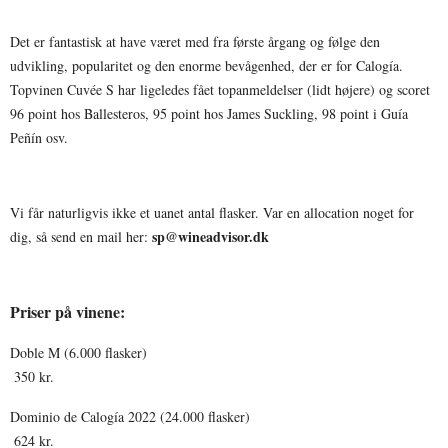
Det er fantastisk at have været med fra første årgang og følge den 
udvikling, popularitet og den enorme bevågenhed, der er for Calogía. 
Topvinen Cuvée S har ligeledes fået topanmeldelser (lidt højere) og scoret 
96 point hos Ballesteros, 95 point hos James Suckling, 98 point i Guía 
Peñín osv.
Vi får naturligvis ikke et uanet antal flasker. Var en allocation noget for 
sp@wineadvisor.dk
dig, så send en mail her: 
Priser på vinene:
Doble M (6.000 flasker)
 350 kr.
Dominio de Calogía 2022 (24.000 flasker)
 624 kr.