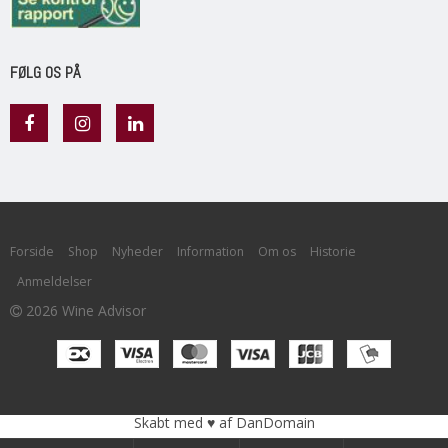
FØLG OS PÅ
Forside
Shop
Nyheder
Information
Om os
Historie
Anmeldelser
2026 Wine Advisor
Skabt med ♥ af DanDomain