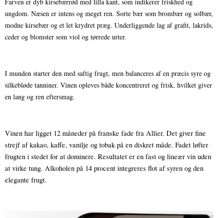
Farven er dyb kirsebærrød med lilla kant, som indikerer friskhed og 
ungdom. 
Næsen er intens og meget ren. Sorte bær som brombær og solbær, 
modne kirsebær og et let krydret præg. Underliggende lag af grafit, lakrids, 
ceder og blomster som viol og tørrede urter.
I munden starter den med saftig frugt, men balanceres af en præcis syre og 
silkebløde tanniner. Vinen opleves både koncentreret og frisk, hvilket giver 
en lang og ren eftersmag.
Vinen har ligget 12 måneder på franske fade fra Allier. Det giver fine 
strejf af kakao, kaffe, vanilje og tobak på en diskret måde. Fadet løfter 
frugten i stedet for at dominere. Resultatet er en fast og lineær vin uden 
at virke tung. Alkoholen på 14 procent integreres flot af syren og den 
elegante frugt.