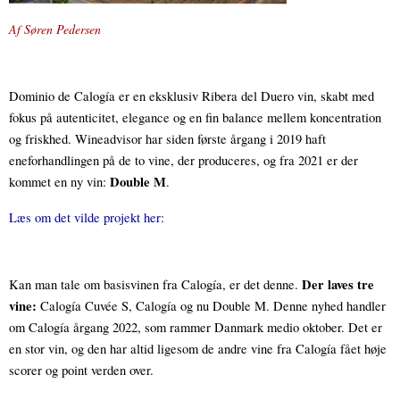
Af Søren Pedersen
Dominio de Calogía er en eksklusiv Ribera del Duero vin, skabt med 
fokus på autenticitet, elegance og en fin balance mellem koncentration 
og friskhed. Wineadvisor har siden første årgang i 2019 haft 
eneforhandlingen på de to vine, der produceres, og fra 2021 er der 
Double M
kommet en ny vin: 
.
Læs om det vilde projekt her:
Der laves tre 
Kan man tale om basisvinen fra Calogía, er det denne. 
vine: 
Calogía Cuvée S, Calogía og nu Double M. Denne nyhed handler 
om Calogía årgang 2022, som rammer Danmark medio oktober. Det er 
en stor vin, og den har altid ligesom de andre vine fra Calogía fået høje 
scorer og point verden over.