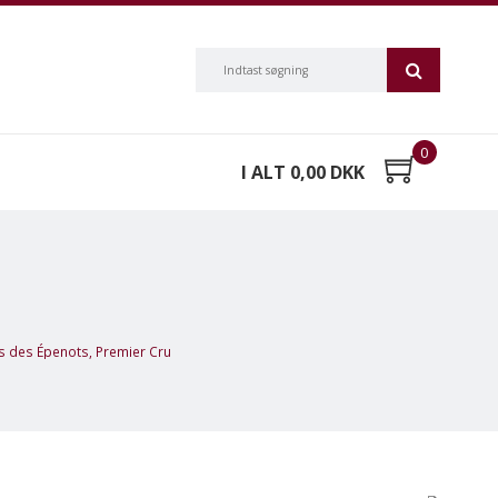
0
I ALT 0,00 DKK
 des Épenots, Premier Cru