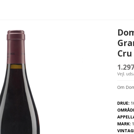
Dom
Gra
Cru
1.29
Vejl. ud
Om Doma
DRUE:
10
OMRÅDE
APPELL
MARK:
1
VINTAG