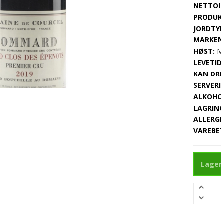
NETTOI
PRODUK
JORDTY
MARKEN
HØST:
M
LEVETID
KAN DRI
SERVERI
ALKOHO
LAGRIN
ALLERG
VAREBE
Lager