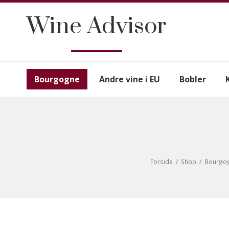
Wine Advisor
Bourgogne
Andre vine i EU
Bobler
Forside
/
Shop
/
Bourgo