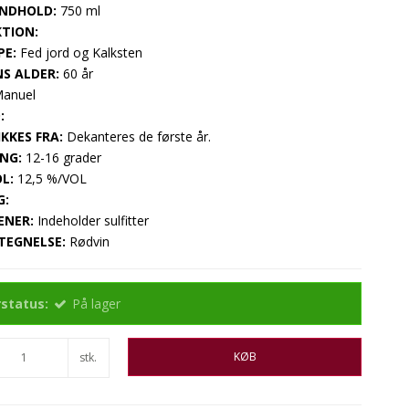
NDHOLD:
750 ml
TION:
PE:
Fed jord og Kalksten
S ALDER:
60 år
anuel
:
KKES FRA:
Dekanteres de første år.
NG:
12-16 grader
L:
12,5 %/VOL
G:
ENER:
Indeholder sulfitter
TEGNELSE:
Rødvin
status:
På lager
KØB
stk.