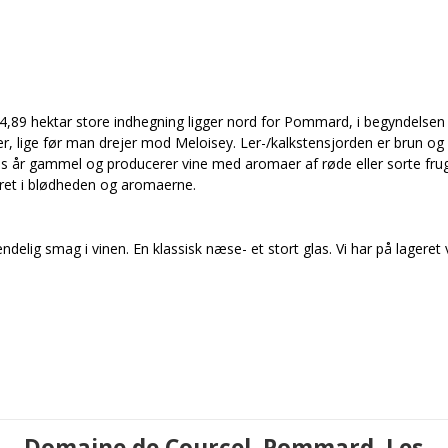
89 hektar store indhegning ligger nord for Pommard, i begyndelsen 
 lige før man drejer mod Meloisey. Ler-/kalkstensjorden er brun og
res år gammel og producerer vine med aromaer af røde eller sorte fru
eret i blødheden og aromaerne.
ndelig smag i vinen. En klassisk næse- et stort glas. Vi har på lageret 
Domaine de Courcel, Pommard, Les