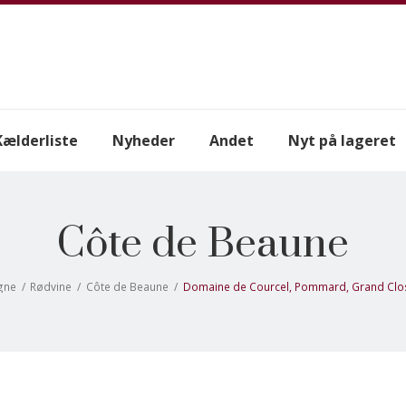
Kælderliste
Nyheder
Andet
Nyt på lageret
Côte de Beaune
gne
/
Rødvine
/
Côte de Beaune
/
Domaine de Courcel, Pommard, Grand Clos