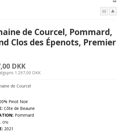
aine de Courcel, Pommard,
nd Clos des Épenots, Premier
7,00 DKK
salgspris 1.297,00 DKK
ine de Courcel
0% Pinot Noir
:
Côte de Beaune
ATION:
Pommard
. cru
E:
2021