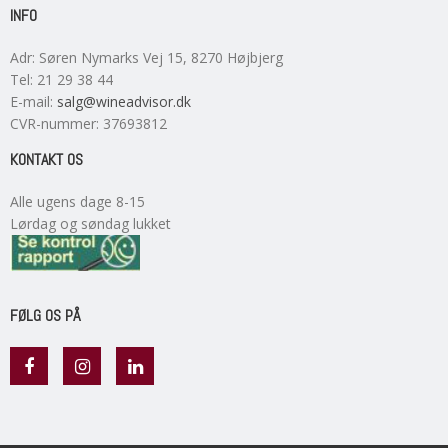
INFO
Adr
:
Søren Nymarks Vej 15
, 8270
Højbjerg
Tel
:
21 29 38 44
E-mail
:
salg@wineadvisor.dk
CVR-nummer
:
37693812
KONTAKT OS
Alle ugens dage 8-15
Lørdag og søndag lukket
FØLG OS PÅ