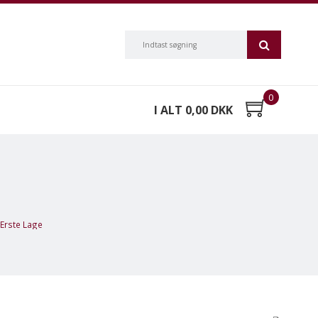
0
I ALT 0,00 DKK
 Erste Lage