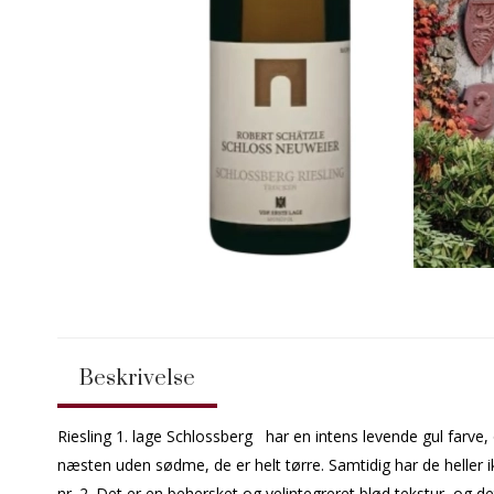
Beskrivelse
Riesling 1. lage Schlossberg har en intens levende gul farve, 
næsten uden sødme, de er helt tørre. Samtidig har de heller ik
nr. 2. Det er en behersket og velintegreret blød tekstur, og de