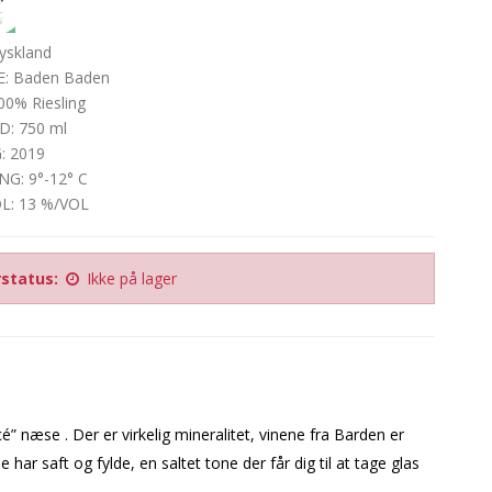
yskland
: Baden Baden
0% Riesling
: 750 ml
: 2019
NG: 9°-12° C
: 13 %/VOL
status:
Ikke på lager
é” næse . Der er virkelig mineralitet, vinene fra Barden er
r saft og fylde, en saltet tone der får dig til at tage glas