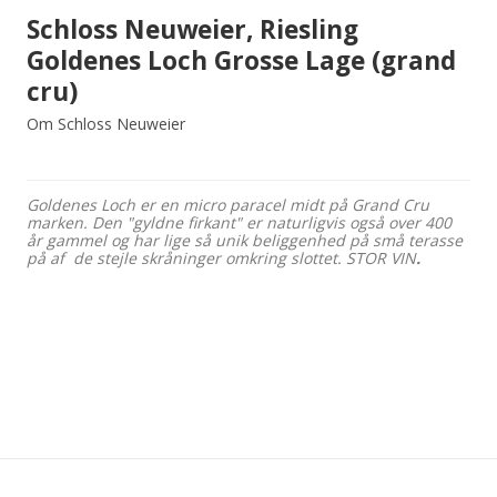
Schloss Neuweier, Riesling
Goldenes Loch Grosse Lage (grand
cru)
Om Schloss Neuweier
Goldenes Loch er en micro paracel midt på Grand Cru
marken. Den "gyldne firkant" er naturligvis også over 400
år gammel og har lige så unik beliggenhed på små terasse
på af de stejle skråninger omkring slottet. STOR VIN
.