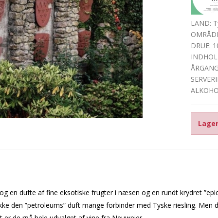
LAND: T
OMRÅDE
DRUE: 10
INDHOLD
ÅRGANG
SERVERI
ALKOHOL
Lager
og en dufte af fine eksotiske frugter i næsen og en rundt krydret ”epic
ke den ”petroleums” duft mange forbinder med Tyske riesling. Men de ha
t er de rpå hele udvalget af vine fra Neuweier.