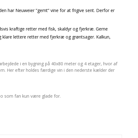
n har Neuweier ”gemt” vine for at frigive sent. Derfor er
svis kraftige retter med fisk, skaldyr og fjerkræ. Gerne
klare lettere retter med fjerkræ og grøntsager. Kalkun,
 arbejdede i en bygning på 40x80 meter og 4 etager, hvor af
m. Her efter holdes færdige vin i den nederste kælder der
 jo som fan kun være glade for.