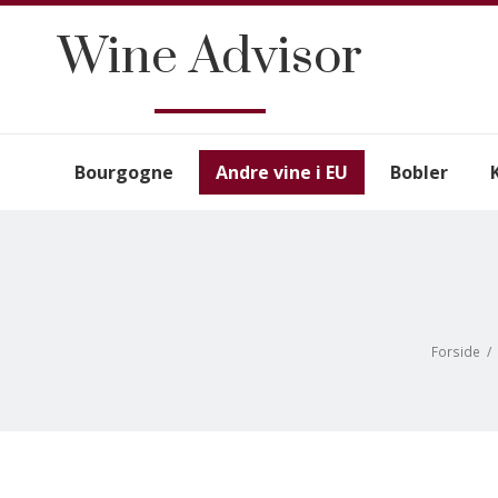
Wine Advisor
Bourgogne
Andre vine i EU
Bobler
Forside
/