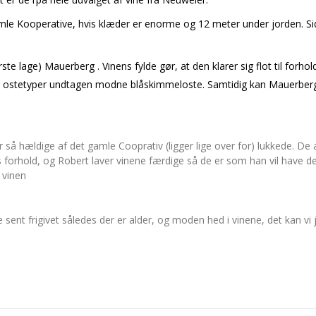
le Kooperative, hvis klæder er enorme og 12 meter under jorden. Side
lage) Mauerberg . Vinens fylde gør, at den klarer sig flot til forhold
lle ostetyper undtagen modne blåskimmeloste. Samtidig kan Mauerberg 
 så hældige af det gamle Cooprativ (ligger lige over for) lukkede. De
 forhold, og Robert laver vinene færdige så de er som han vil have de
 vinen
sent frigivet således der er alder, og moden hed i vinene, det kan vi