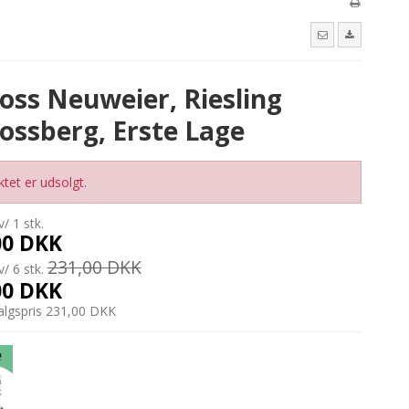
oss Neuweier, Riesling
ossberg, Erste Lage
tet er udsolgt.
v/ 1 stk.
00 DKK
231,00 DKK
v/ 6 stk.
00 DKK
salgspris 231,00 DKK