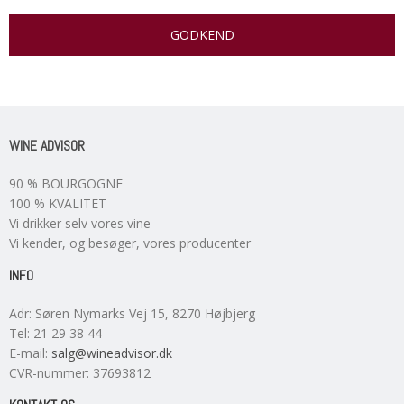
GODKEND
WINE ADVISOR
90 % BOURGOGNE
100 % KVALITET
Vi drikker selv vores vine
Vi kender, og besøger, vores producenter
INFO
Adr
:
Søren Nymarks Vej 15
, 8270
Højbjerg
Tel
:
21 29 38 44
E-mail
:
salg@wineadvisor.dk
CVR-nummer
:
37693812