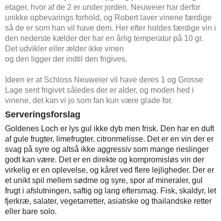
etager, hvor af de 2 er under jorden. Neuweier har derfor
unikke opbevarings forhold, og Robert laver vinene færdige
så de er som han vil have dem. Her efter holdes færdige vin i
den nederste kælder der har en årlig temperatur på 10 gr.
Det udvikler eller ælder ikke vinen
og den ligger der indtil den frigives.
Ideen er at Schloss Neuweier vil have deres 1 og Grosse
Lage sent frigivet således der er alder, og moden hed i
vinene, det kan vi jo som fan kun være glade for.
Serveringsforslag
Goldenes Loch er lys gul ikke dyb men frisk. Den har en duft
af
gule frugter, limefrugter, citronmelisse. Det er en vin der er
svag på syre og altså ikke aggressiv som mange rieslinger
godt kan være. Det er en direkte og kompromisløs vin der
virkelig er en oplevelse, og kåret ved flere lejligheder. Der er
et unikt spil mellem sødme og syre, spor af mineraler, gul
frugt i afslutningen, saftig og lang eftersmag. Fisk, skaldyr, let
fjerkræ, salater, vegetarretter, asiatiske og thailandske retter
eller bare solo.