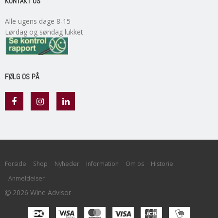
KONTAKT OS
Alle ugens dage 8-15
Lørdag og søndag lukket
FØLG OS PÅ
Forside
Shop
Nyheder
Information
Om os
Historie
Anmeldelser
2026 Wine Advisor