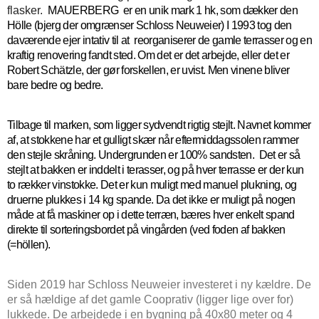
flasker.
MAUERBERG er en unik mark 1 hk, som dækker den
Hölle (bjerg der omgrænser Schloss Neuweier) I 1993 tog den
daværende ejer intativ til at reorganiserer de gamle terrasser og en
kraftig renovering fandt sted. Om det er det arbejde, eller det er
Robert Schätzle, der gør forskellen, er uvist. Men vinene bliver
bare bedre og bedre.
Tilbage til marken, som ligger sydvendt rigtig stejlt. Navnet kommer
af, at stokkene har et gulligt skær når eftermiddagssolen rammer
den stejle skråning. Undergrunden er 100% sandsten. Det er så
stejlt at bakken er inddelt i terasser, og på hver te
rrasse er der kun
to rækker vinstokke. Det er kun muligt med manuel plukning, og
druerne plukkes i 14 kg spande. Da det ikke er muligt på nogen
måde at få maskiner op i dette terræn, bæres hver enkelt spand
direkte til sorteringsbordet på vingården (ved foden af bakken
(=höllen).
Siden 2019 har Schloss Neuweier investeret i ny kældre. De
er så hældige af det gamle Cooprativ (ligger lige over for)
lukkede. De arbejdede i en bygning på 40x80 meter og 4