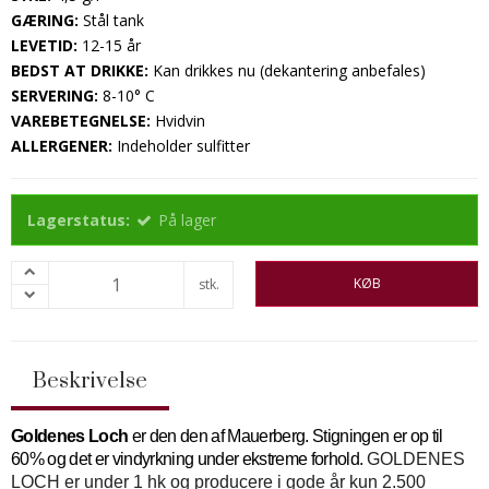
GÆRING:
Stål tank
LEVETID:
12-15 år
BEDST AT DRIKKE:
Kan drikkes nu (dekantering anbefales)
SERVERING:
8-10° C
VAREBETEGNELSE:
Hvidvin
ALLERGENER:
Indeholder sulfitter
Lagerstatus:
På lager
KØB
stk.
Beskrivelse
Goldenes Loch
er den den af Mauerberg. Stigningen er op til
60% og det er vindyrkning under ekstreme forhold.
GOLDENES
LOCH er under 1 hk og producere i gode år kun 2.500