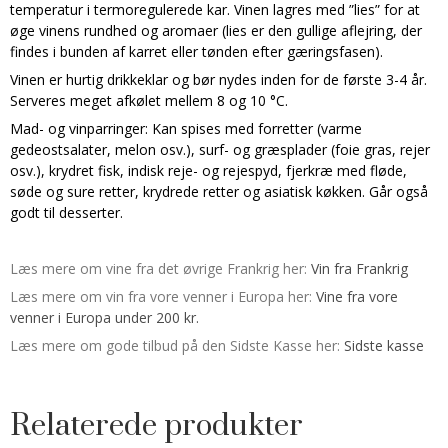
temperatur i termoregulerede kar. Vinen lagres med ”lies” for at
øge vinens rundhed og aromaer (lies er den gullige aflejring, der
findes i bunden af karret eller tønden efter gæringsfasen).
Vinen er hurtig drikkeklar og bør nydes inden for de første 3-4 år.
Serveres meget afkølet mellem 8 og 10 °C.
Mad- og vinparringer: Kan spises med forretter (varme
gedeostsalater, melon osv.), surf- og græsplader (foie gras, rejer
osv.), krydret fisk, indisk reje- og rejespyd, fjerkræ med fløde,
søde og sure retter, krydrede retter og asiatisk køkken. Går også
godt til desserter.
Læs mere om vine fra det øvrige Frankrig her:
Vin fra Frankrig
Læs mere om vin fra vore venner i Europa her:
Vine fra vore
venner i Europa under 200 kr.
Læs mere om gode tilbud på den Sidste Kasse her:
Sidste kasse
Relaterede produkter