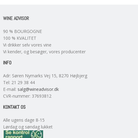
WINE ADVISOR
90 % BOURGOGNE
100 % KVALITET
Vi drikker selv vores vine
Vi kender, og besøger, vores producenter
INFO
Adr
:
Søren Nymarks Vej 15
, 8270
Højbjerg
Tel
:
21 29 38 44
E-mail
:
salg@wineadvisor.dk
CVR-nummer
:
37693812
KONTAKT OS
Alle ugens dage 8-15
Lørdag og søndag lukket