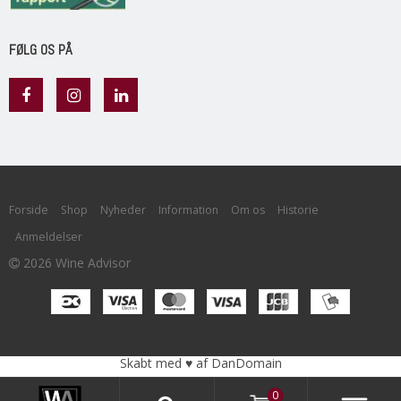
FØLG OS PÅ
Forside
Shop
Nyheder
Information
Om os
Historie
Anmeldelser
2026 Wine Advisor
Skabt med ♥ af DanDomain
0