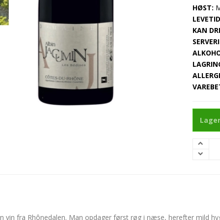
HØST:
M
LEVETID
KAN DRI
SERVERI
ALKOHO
LAGRIN
ALLERG
VAREBE
Lager
en vin fra Rhônedalen. Man opdager først røg i næse, herefter mild hygge