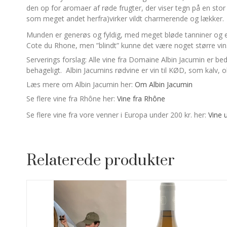
den op for aromaer af røde frugter, der viser tegn på en stor
som meget andet herfra)virker vildt charmerende og lækker.
Munden er generøs og fyldig, med meget bløde tanniner og en 
Cote du Rhone, men ”blindt” kunne det være noget større v
Serverings forslag: Alle vine fra Domaine Albin Jacumin er be
behageligt. Albin Jacumins rødvine er vin til KØD, som kalv,
Læs mere om Albin Jacumin her:
Om Albin Jacumin
Se flere vine fra Rhône her:
Vine fra Rhône
Se flere vine fra vore venner i Europa under 200 kr. her:
Vine 
Relaterede produkter