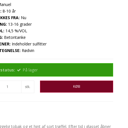
anuel
:
8-10 år
KKES FRA:
Nu
NG:
13-16 grader
L:
14,5 %/VOL
G:
Betontanke
ENER:
Indeholder sulfitter
TEGNELSE:
Rødvin
status:
På lager
KØB
stk.
lig tobak og et hint af sort trøffel. Efter tid i glasset åbner