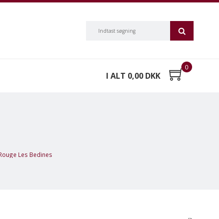
0
I ALT 0,00 DKK
 Rouge Les Bedines