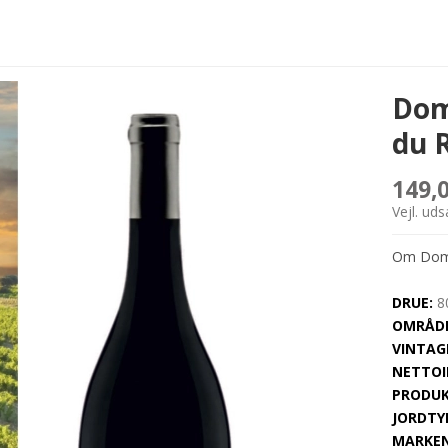
Dom
du 
149,
Vejl. ud
Om Doma
DRUE:
8
OMRÅDE
VINTAG
NETTOI
PRODUK
JORDTY
MARKEN