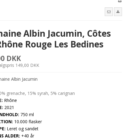
aine Albin Jacumin, Côtes
Rhône Rouge Les Bedines
00 DKK
salgspris 149,00 DKK
ine Albin Jacumin
0% grenache, 15% syrah, 5% carignan
:
Rhône
E:
2021
NDHOLD:
750 ml
TION:
10.000 flasker
PE:
Leret og sandet
S ALDER:
+40 år