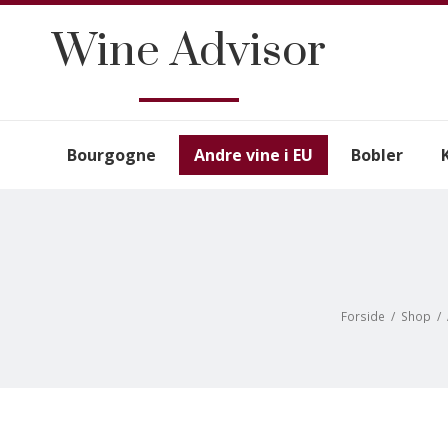
Wine Advisor
Bourgogne
Andre vine i EU
Bobler
Forside
/
Shop
/