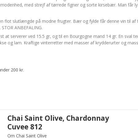
 modenhed, med strejf af tørrede figner og sorte kirsebær. Man får lys
flot slutlængde på modne frugter. Bær og fylde får denne vin til af 
in. STOR ANBEFALING.
dst at serverer ved 15.5 gr, og til en Bourgogne mand 14 gr. En sval t
 okse og lam. Kraftige vinterretter med masser af krydderurter og mas
under 200 kr.
Chai Saint Olive, Chardonnay
Cuvee 812
Om Chai Saint Olive