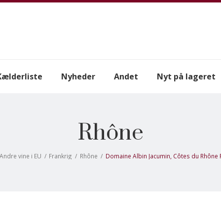
Kælderliste
Nyheder
Andet
Nyt på lageret
Rhône
Andre vine i EU
/
Frankrig
/
Rhône
/
Domaine Albin Jacumin, Côtes du Rhône