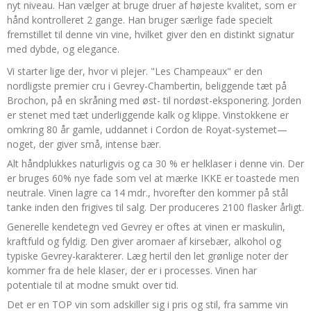
nyt niveau. Han vælger at bruge druer af højeste kvalitet, som er
hånd kontrolleret 2 gange. Han bruger særlige fade specielt
fremstillet til denne vin vine, hvilket giver den en distinkt signatur
med dybde, og elegance.
Vi starter lige der, hvor vi plejer. "Les Champeaux" er den
nordligste premier cru i Gevrey-Chambertin, beliggende tæt på
Brochon, på en skråning med øst- til nordøst-eksponering. Jorden
er stenet med tæt underliggende kalk og klippe. Vinstokkene er
omkring 80 år gamle, uddannet i Cordon de Royat-systemet—
noget, der giver små, intense bær.
Alt håndplukkes naturligvis og ca 30 % er helklaser i denne vin. Der
er bruges 60% nye fade som vel at mærke IKKE er toastede men
neutrale. Vinen lagre ca 14 mdr., hvorefter den kommer på stål
tanke inden den frigives til salg. Der produceres 2100 flasker årligt.
Generelle kendetegn ved Gevrey er oftes at vinen er maskulin,
kraftfuld og fyldig. Den giver aromaer af kirsebær, alkohol og
typiske Gevrey-karakterer. Læg hertil den let grønlige noter der
kommer fra de hele klaser, der er i processes. Vinen har
potentiale til at modne smukt over tid.
Det er en TOP vin som adskiller sig i pris og stil, fra samme vin