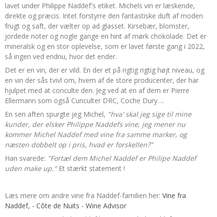
lavet under Philippe Naddef's etiket. Michels vin er læskende,
direkte og præcis. Intet forstyrre den fantastiske duft af moden
frugt og saft, der vælter op ad glasset. Kirsebær, blomster,
jordede noter og nogle gange en hint af mørk chokolade. Det er
mineralsk og en stor oplevelse, som er lavet første gang i 2022,
så ingen ved endnu, hvor det ender.
Det er en vin, der er vild. En der et på rigtig rigtig højt niveau, og
en vin der sås tvivl om, hvem af de store producenter, der har
hjulpet med at conculte den. Jeg ved at en af dem er Pierre
Ellermann som også Cunculter DRC, Coche Dury….
En sen aften spurgte jeg Michel,
"hva' skal jeg sige til mine
kunder, der elsker Philippe Naddefs vine, jeg mener nu
kommer Michel Naddef med vine fra samme marker, og
næsten dobbelt op i pris, hvad er forskellen?"
Han svarede:
"Fortæl dem Michel Naddef er Philipe Naddef
uden make up."
Et stærkt statement !
Læs mere om andre vine fra Naddef-familien her:
Vine fra
Naddef, - Côte de Nuits - Wine Advisor