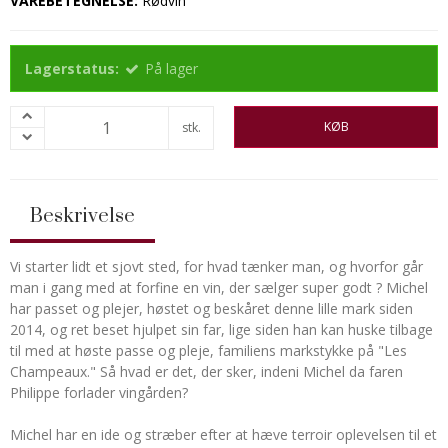
VAREBETEGNELSE:
Rødvin
Lagerstatus:
På lager
KØB
stk.
Beskrivelse
Vi starter lidt et sjovt sted, for hvad tænker man, og hvorfor går
man i gang med at forfine en vin, der sælger super godt ? Michel
har passet og plejer, høstet og beskåret denne lille mark siden
2014, og ret beset hjulpet sin far, lige siden han kan huske tilbage
til med at høste passe og pleje, familiens markstykke på "Les
Champeaux." Så hvad er det, der sker, indeni Michel da faren
Philippe forlader vingården?
Michel har en ide og stræber efter at hæve terroir oplevelsen til et