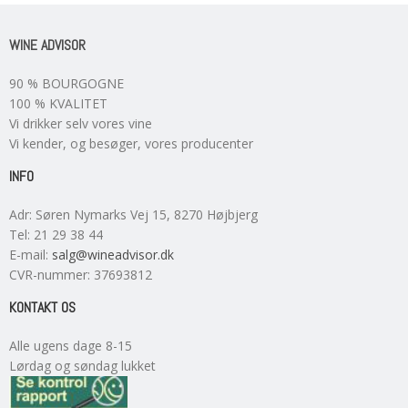
WINE ADVISOR
90 % BOURGOGNE
100 % KVALITET
Vi drikker selv vores vine
Vi kender, og besøger, vores producenter
INFO
Adr
:
Søren Nymarks Vej 15
, 8270
Højbjerg
Tel
:
21 29 38 44
E-mail
:
salg@wineadvisor.dk
CVR-nummer
:
37693812
KONTAKT OS
Alle ugens dage 8-15
Lørdag og søndag lukket