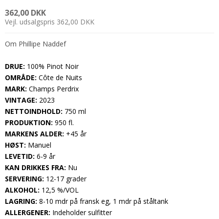
362,00 DKK
Vejl. udsalgspris 362,00 DKK
Om Phillipe Naddef
DRUE:
100% Pinot Noir
OMRÅDE:
Côte de Nuits
MARK:
Champs Perdrix
VINTAGE:
2023
NETTOINDHOLD:
750 ml
PRODUKTION:
950 fl.
MARKENS ALDER:
+45 år
HØST:
Manuel
LEVETID:
6-9 år
KAN DRIKKES FRA:
Nu
SERVERING:
12-17 grader
ALKOHOL:
12,5 %/VOL
LAGRING:
8-10 mdr på fransk eg, 1 mdr på ståltank
ALLERGENER:
Indeholder sulfitter