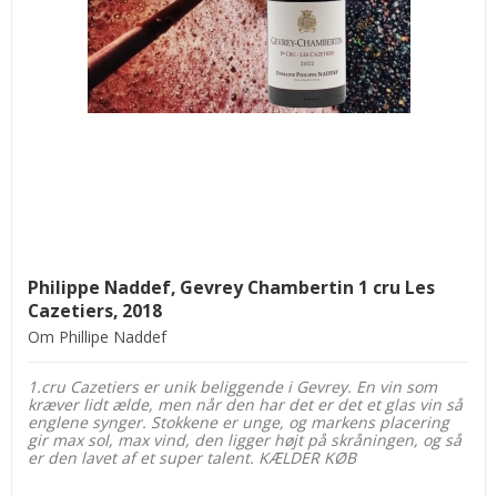
Philippe Naddef, Gevrey Chambertin 1 cru Les
Cazetiers, 2018
Om Phillipe Naddef
1.cru Cazetiers er unik beliggende i Gevrey. En vin som
kræver lidt ælde, men når den har det er det et glas vin så
englene synger. Stokkene er unge, og markens placering
gir max sol, max vind, den ligger højt på skråningen, og så
er den lavet af et super talent. KÆLDER KØB