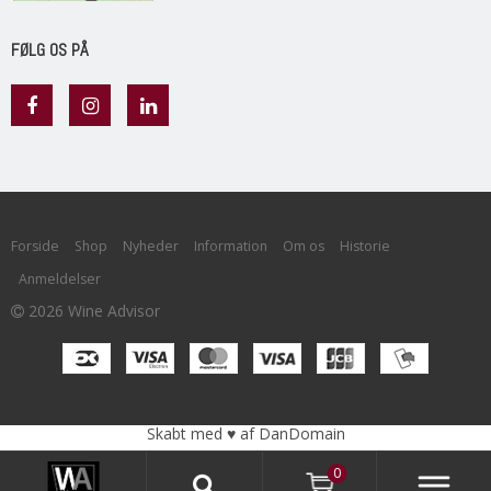
FØLG OS PÅ
Forside
Shop
Nyheder
Information
Om os
Historie
Anmeldelser
2026 Wine Advisor
Skabt med ♥ af DanDomain
0