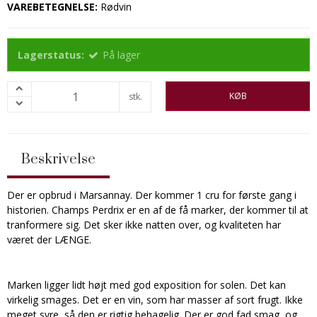
VAREBETEGNELSE:
Rødvin
Lagerstatus:
På lager
KØB
stk.
Beskrivelse
Der er opbrud i Marsannay. Der kommer 1 cru for første gang i
historien. Champs Perdrix er en af de få marker, der kommer til at
tranformere sig. Det sker ikke natten over, og kvaliteten har
været der LÆNGE.
Marken ligger lidt højt med god exposition for solen. Det kan
virkelig smages. Det er en vin, som har masser af sort frugt. Ikke
meget syre, så den er rigtig behagelig. Der er god fad smag, og