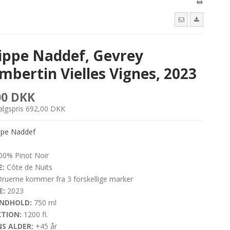
lippe Naddef, Gevrey
mbertin Vielles Vignes, 2023
00 DKK
salgspris 692,00 DKK
ipe Naddef
0% Pinot Noir
:
Côte de Nuits
ruerne kommer fra 3 forskellige marker
E:
2023
NDHOLD:
750 ml
TION:
1200 fl.
S ALDER:
+45 år