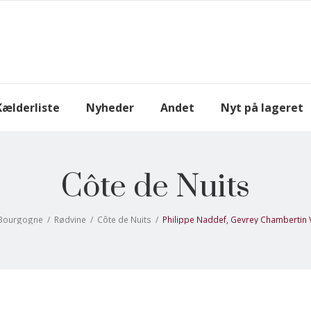
Kælderliste
Nyheder
Andet
Nyt på lageret
Côte de Nuits
Bourgogne
/
Rødvine
/
Côte de Nuits
/
Philippe Naddef, Gevrey Chambertin V