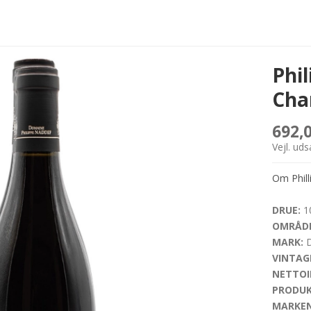
Phi
Cha
692,
Vejl. ud
Om Phill
DRUE:
10
OMRÅDE
MARK:
D
VINTAG
NETTOI
PRODUK
MARKEN