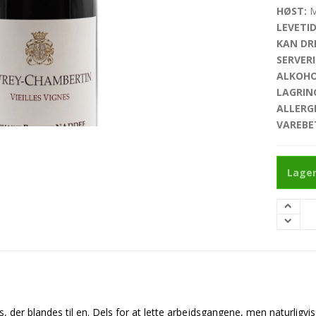
HØST:
M
LEVETID
KAN DRI
SERVERI
ALKOHO
LAGRIN
ALLERG
VAREBE
Lager
der blandes til en. Dels for at lette arbejdsgangene, men naturligvis 