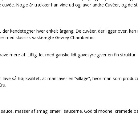
e cuvée. Nogle år trækker han vine ud og laver andre Cuvéer, og de s
 der kendetegner hver enkelt årgang. De cuvéer. der ligger over, kan m
der med klassisk vaskeægte Gevrey Chambertin.
ave mere af. Liflig, let med ganske lidt gavesyre giver en fin struktur. 
n lave så høj kvalitet, at man laver en ”village”, hvor man som produc
Cru.
lde sauce, masser af smag, smør i saucerne. God til modne, cremede os