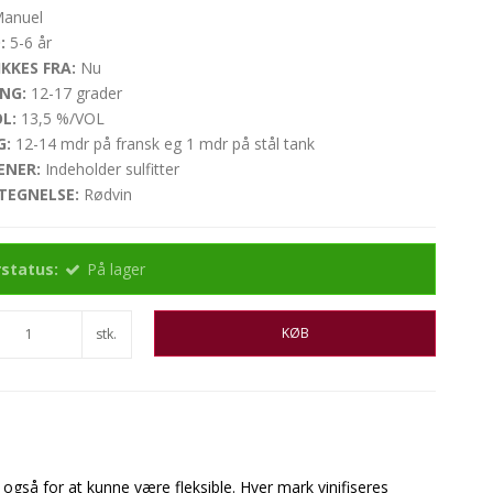
anuel
:
5-6 år
KKES FRA:
Nu
NG:
12-17 grader
L:
13,5 %/VOL
G:
12-14 mdr på fransk eg 1 mdr på stål tank
ENER:
Indeholder sulfitter
TEGNELSE:
Rødvin
status:
På lager
KØB
stk.
også for at kunne være fleksible. Hver mark vinifiseres