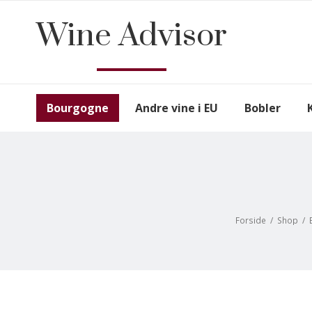
Wine Advisor
Bourgogne
Andre vine i EU
Bobler
Forside
/
Shop
/