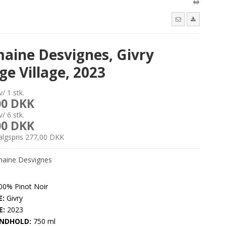
aine Desvignes, Givry
e Village, 2023
v/ 1 stk.
00 DKK
v/ 6 stk.
00 DKK
salgspris 277,00 DKK
ine Desvignes
0% Pinot Noir
:
Givry
E:
2023
NDHOLD:
750 ml