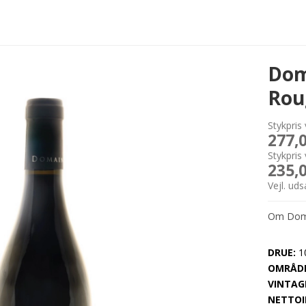
Dom
Roug
Stykpris 
277,
Stykpris 
235,
Vejl. ud
Om Doma
DRUE:
10
OMRÅDE
VINTAG
NETTOI