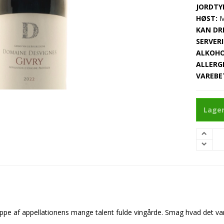
JORDTY
HØST:
M
KAN DRI
SERVERI
ALKOHO
ALLERG
VAREBE
Lager
 toppe af appellationens mange talent fulde vingårde. Smag hvad det 