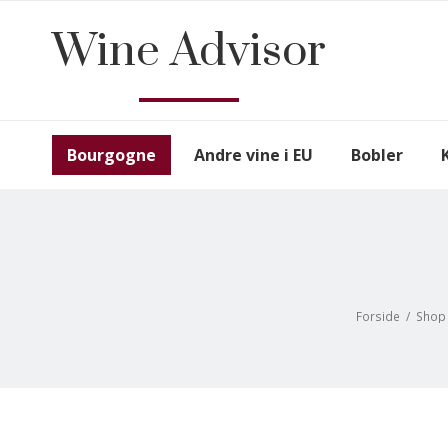
Wine Advisor
Bourgogne
Andre vine i EU
Bobler
Forside
/
Shop