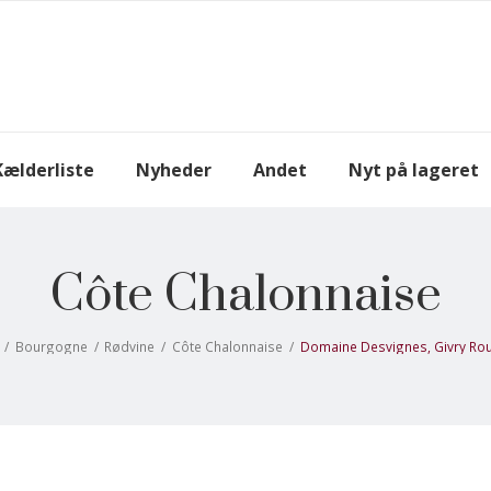
Kælderliste
Nyheder
Andet
Nyt på lageret
Côte Chalonnaise
/
Bourgogne
/
Rødvine
/
Côte Chalonnaise
/
Domaine Desvignes, Givry Rou