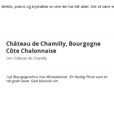
e direkte, præcis og krystalklar en vine der har lidt alder. Det vil væ
Château de Chamilly, Bourgogne
Côte Chalonnaise
Om Château de Chamilly
N
yt Bourgognehus hos Wineadvisor.
En festlig Pinot som er
ret godt lavet. God klassisk vin.