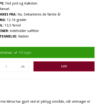
PE:
Fed jord og Kalksten
anuel
KKES FRA:
Nu. Dekanteres de første år
NG:
12-16 grader
L:
13,5 %/vol
ENER:
Indeholder sulfitter
TEGNELSE:
Rødvin
status:
På lager
KØB
stk.
varme klima har gjort ved et ydmyg område, når vinmager er