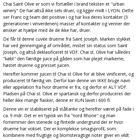
Chai Saint Olive er som vi fortæller i brand teksten et "urban
winery" De har altså ikke selv druer, og ligger midt i LYON. Dette
ser Franc og team det positive i og har kva deres kontakter (3
generationer i vinverdenen) masser af kontakter og venner der
ønsker at hjælpe med de de ikke har, druer.
De får til denne cuvée druerne fra Saint Joseph. Marken stykket
har ved gennemgang af området, mistet sin status som Saint
Joseph, og altså deklasificeret til VDF. Chai st. Olive har således
"købt" den færdige juice på gåden som har plejet markerne,
høstet druerne og presset juicen.
Herefter kommer juicen til Chai st Olive for at blive vinificeret, og
produceret til færdig vin. Derfor kan denne vin IKKE bruge navn
eller appelation fra hvor druerne er fra, og derfor er ALT VDF.
Pladsen på Chai st. Olive er spartansk og derfor produceres der
heller ikke mange flasker, denne er KUN lavet i 600 fl.
Denne vin er stabiliseret på ståltanke og herefter været på fade i
ca. 9 mdr. Det er en typisk vin fra "nord Rhone" og man
fornemmer den stenede og flintede undergrund der er hvor
druerne har vokset. Der er komplekse smagsprofil, som
kombinere med frugtige og blomsteragtige noter giver en vildt