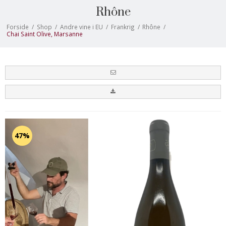
Rhône
Forside
/
Shop
/
Andre vine i EU
/
Frankrig
/
Rhône
/
Chai Saint Olive, Marsanne
47%