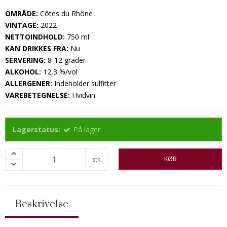
OMRÅDE:
Côtes du Rhône
VINTAGE:
2022
NETTOINDHOLD:
750 ml
KAN DRIKKES FRA:
Nu
SERVERING:
8-12 grader
ALKOHOL:
12,3 %/vol
ALLERGENER:
Indeholder sulfitter
VAREBETEGNELSE:
Hvidvin
Lagerstatus:
På lager
KØB
stk.
Beskrivelse