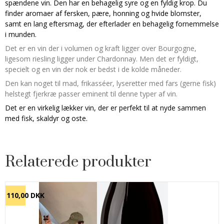
spændene vin. Den har en behagelig syre og en fyldig krop. Du
finder aromaer af fersken, pære, honning og hvide blomster,
samt en lang eftersmag, der efterlader en behagelig fornemmelse
i munden.
Det er en vin der i volumen og kraft ligger over Bourgogne,
ligesom riesling ligger under Chardonnay. Men det er fyldigt,
specielt og en vin der nok er bedst i de kolde måneder.
Den kan noget til mad, frikasséer, lyseretter med fars (gerne fisk)
helstegt fjerkræ passer eminent til denne typer af vin.
Det er en virkelig lækker vin, der er perfekt til at nyde sammen
med fisk, skaldyr og oste.
Relaterede produkter
R 110,00 DKK