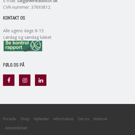
E-mail
:
salg@wineadvisor.dk
CVR-nummer
:
37693812
KONTAKT OS
Alle ugens dage 8-15
Lørdag og søndag lukket
FØLG OS PÅ
Forside
Shop
Nyheder
Information
Om os
Historie
Anmeldelser