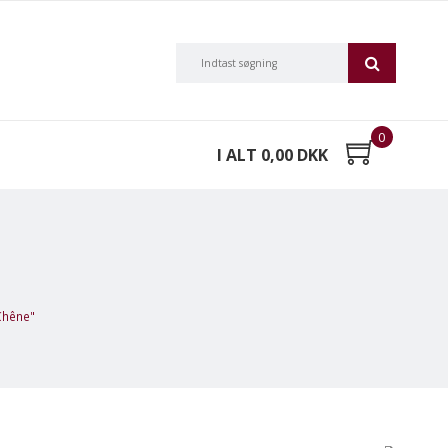
0
I ALT 0,00 DKK
 Chêne"