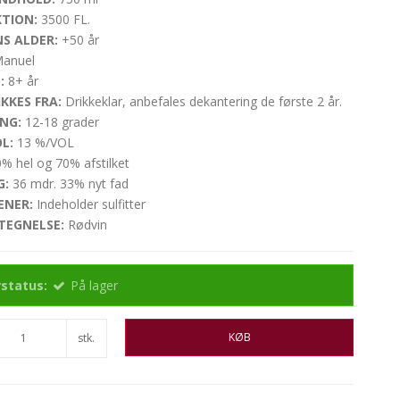
TION:
3500 FL.
S ALDER:
+50 år
anuel
:
8+ år
KKES FRA:
Drikkeklar, anbefales dekantering de første 2 år.
NG:
12-18 grader
L:
13 %/VOL
% hel og 70% afstilket
G:
36 mdr. 33% nyt fad
ENER:
Indeholder sulfitter
TEGNELSE:
Rødvin
status:
På lager
KØB
stk.