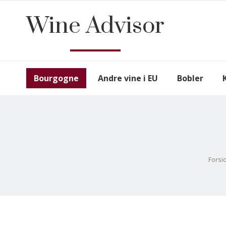
Wine Advisor
Bourgogne
Andre vine i EU
Bobler
Forsi