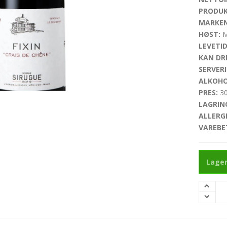
PRODUK
MARKEN
HØST:
M
LEVETID
KAN DRI
SERVERI
ALKOHO
PRES:
30
LAGRIN
ALLERG
VAREBE
Lager