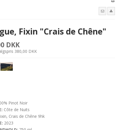
gue, Fixin "Crais de Chêne"
00 DKK
salgspris 380,00 DKK
0% Pinot Noir
:
Côte de Nuits
ixin, Crais de Chêne 9hk
E:
2023
NDHOLD:
750 ml