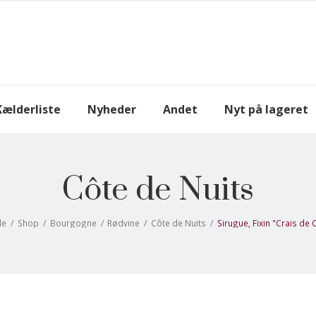
Kælderliste
Nyheder
Andet
Nyt på lageret
Côte de Nuits
de
/
Shop
/
Bourgogne
/
Rødvine
/
Côte de Nuits
/
Sirugue, Fixin "Crais de