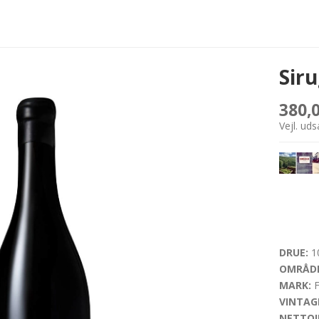
Siru
380,
Vejl. ud
DRUE:
10
OMRÅDE
MARK:
F
VINTAG
NETTOI