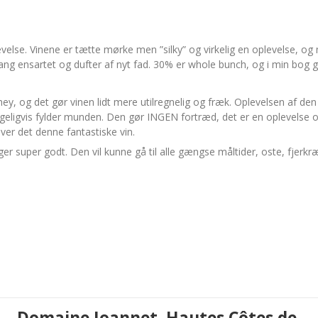
velse. Vinene er tætte mørke men ”silky” og virkelig en oplevelse, og m
r lang ensartet og dufter af nyt fad. 30% er whole bunch, og i min bog g
ey, og det gør vinen lidt mere utilregnelig og fræk. Oplevelsen af de
eligvis fylder munden. Den gør INGEN fortræd, det er en oplevelse 
ver det denne fantastiske vin.
ger super godt. Den vil kunne gå til alle gængse måltider, oste, fjer
Domaine Joannet, Hautes Côtes de