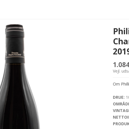
Phi
Cha
201
1.08
Vejl. ud
Om Phill
DRUE:
10
OMRÅDE
VINTAG
NETTOI
PRODUK