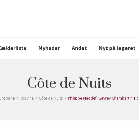
Kælderliste
Nyheder
Andet
Nyt på lageret
Côte de Nuits
urgogne
/
Rødvine
/
Côte de Nuits
/
Philippe Naddef, Gevrey Chambertin 1 c