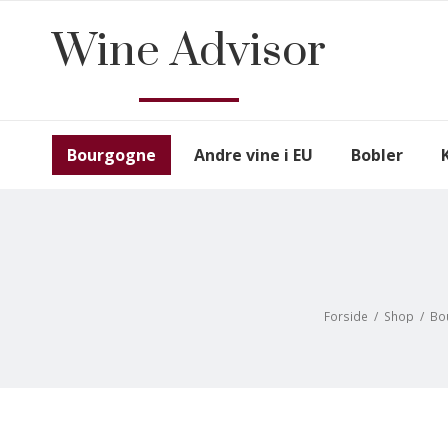
Wine Advisor
Bourgogne
Andre vine i EU
Bobler
Forside
/
Shop
/
Bo