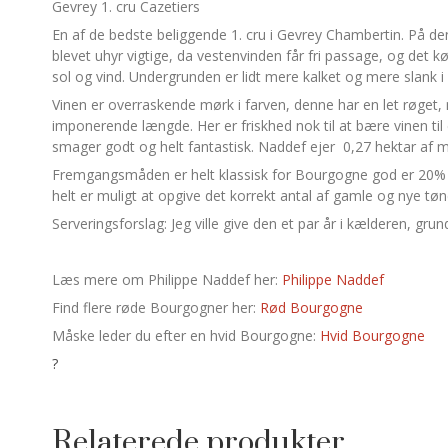
Gevrey 1. cru Cazetiers
En af de bedste beliggende 1. cru i Gevrey Chambertin. På de
blevet uhyr vigtige, da vestenvinden får fri passage, og det k
sol og vind. Undergrunden er lidt mere kalket og mere slank i
Vinen er overraskende mørk i farven, denne har en let røget,
imponerende længde. Her er friskhed nok til at bære vinen til 
smager godt og helt fantastisk. Naddef ejer 0,27 hektar af 
Fremgangsmåden er helt klassisk for Bourgogne god er 20% af 
helt er muligt at opgive det korrekt antal af gamle og nye tønd
Serveringsforslag: Jeg ville give den et par år i kælderen, g
Læs mere om Philippe Naddef her:
Philippe Naddef
Find flere røde Bourgogner her:
Rød Bourgogne
Måske leder du efter en hvid Bourgogne:
Hvid Bourgogne
?
Relaterede produkter