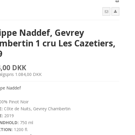
lippe Naddef, Gevrey
mbertin 1 cru Les Cazetiers,
9
4,00 DKK
salgspris 1.084,00 DKK
ipe Naddef
0% Pinot Noir
:
Côte de Nuits, Gevrey Chambertin
E:
2019
NDHOLD:
750 ml
TION:
1200 fl.