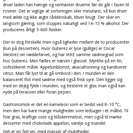
druer laden han hænge og senhøster druerne før de går i fasen til
rosiner. Det er vigtige at sorteringen sker minutiøst, så kun druer
med ælde og ikke ægte råddenskab, bliver brugt. Der sker en
langsom gæring, som stoppes naturligt ved 14–15 % alkohol. Der
produceres årligt 5-600 flasker.
Der er dog forskelle men også ligheder mellem de to producenter
(kun på dessertvin). Hvor Gutierez er lyse (gullige) er Oscar
Mestrez vin nøddefarvet, og har IKKE samme sødmegrad som
hos Gutierez. Men fælles er næsen i glasset. Mynthe på en fin,
sofestikeret måde. Appelsinblomst, akaciahonning og kandiseret
citrus. Man får lyst til at gå ombord i den. I munden er den
balanceret flot med sødme med også frisk syre. Den ligger sig
med en dejlig fylde i munden, og bestemt et glas man også kan
nyde på terassen eller foran pejsen.
Gastronomisk er det en kameleon som er bedst ved 8–10 °C,
men den har bare mange muligheder som ledsager i et måltid. Til
foie gras, kraftige oste og blåskimmelost, men også til mørke
desserter med chokolade appelsin, vanilje og mandel.
Det er en fed vin, med masser af muligheder.