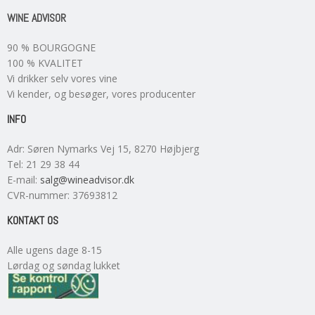
WINE ADVISOR
90 % BOURGOGNE
100 % KVALITET
Vi drikker selv vores vine
Vi kender, og besøger, vores producenter
INFO
Adr
:
Søren Nymarks Vej 15
, 8270
Højbjerg
Tel
:
21 29 38 44
E-mail
:
salg@wineadvisor.dk
CVR-nummer
:
37693812
KONTAKT OS
Alle ugens dage 8-15
Lørdag og søndag lukket