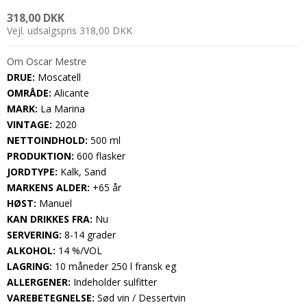
318,00 DKK
Vejl. udsalgspris 318,00 DKK
Om Oscar Mestre
DRUE:
Moscatell
OMRÅDE:
Alicante
MARK:
La Marina
VINTAGE:
2020
NETTOINDHOLD:
500 ml
PRODUKTION:
600 flasker
JORDTYPE:
Kalk, Sand
MARKENS ALDER:
+65 år
HØST:
Manuel
KAN DRIKKES FRA:
Nu
SERVERING:
8-14 grader
ALKOHOL:
14 %/VOL
LAGRING:
10 måneder 250 l fransk eg
ALLERGENER:
Indeholder sulfitter
VAREBETEGNELSE:
Sød vin / Dessertvin