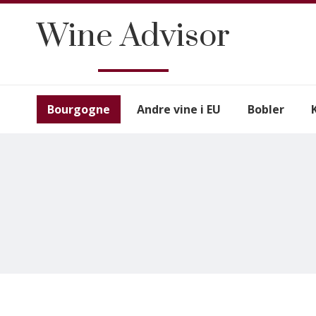
Wine Advisor
Bourgogne
Andre vine i EU
Bobler