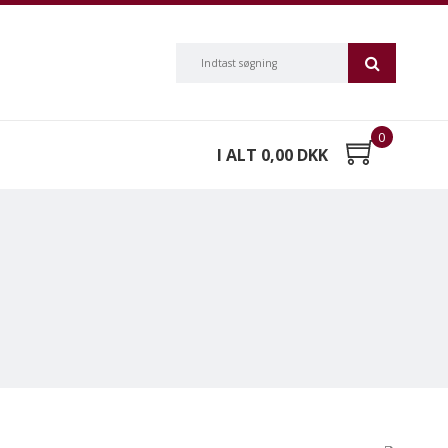
0
I ALT 0,00 DKK