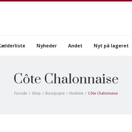
Kælderliste
Nyheder
Andet
Nyt på lageret
Côte Chalonnaise
Forside
/
Shop
/
Bourgogne
/
Hvidvine
/
Côte Chalonnaise