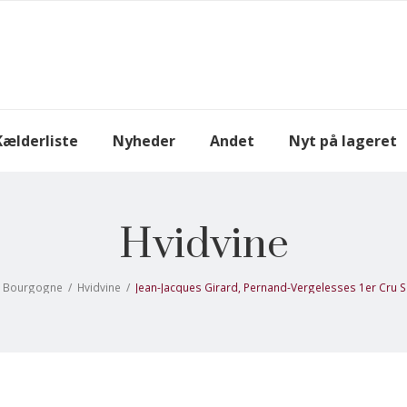
Kælderliste
Nyheder
Andet
Nyt på lageret
Hvidvine
Bourgogne
/
Hvidvine
/
Jean-Jacques Girard, Pernand-Vergelesses 1er Cru So