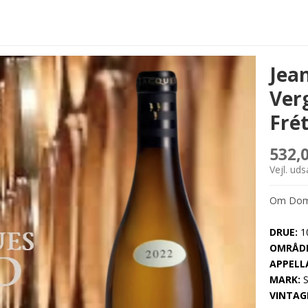
Jea
Ver
Frét
532,
Vejl. ud
Om Doma
DRUE:
1
OMRÅDE
APPELL
MARK:
S
VINTAG