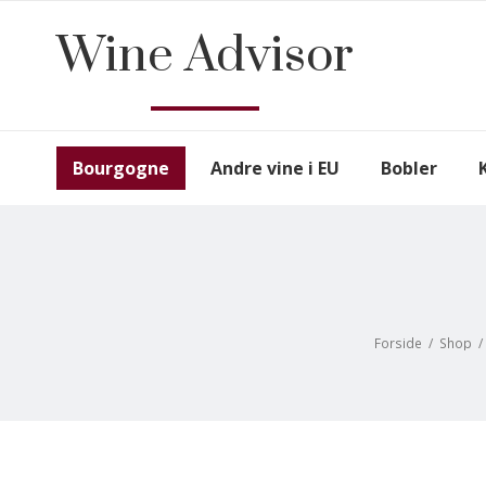
Wine Advisor
Bourgogne
Andre vine i EU
Bobler
Forside
/
Shop
/