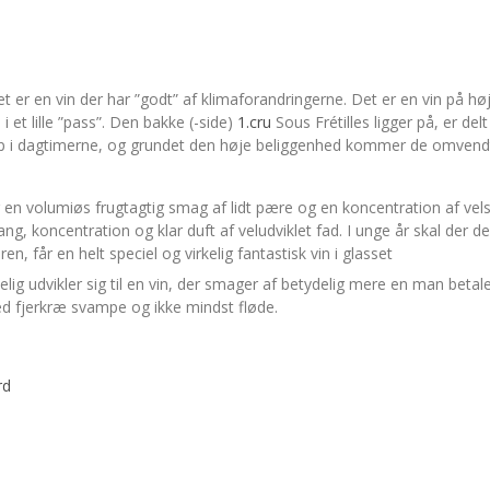
Det er en vin der har ”godt” af klimaforandringerne. Det er en vin på 
et lille ”pass”. Den bakke (-side)
1.cru
Sous Frétilles ligger på, er del
 op i dagtimerne, og grundet den høje beliggenhed kommer de omvendt
 en volumiøs frugtagtig smag af lidt pære og en koncentration af vels
ng, koncentration og klar duft af veludviklet fad. I unge år skal der 
n, får en helt speciel og virkelig fantastisk vin i glasset
lig udvikler sig til en vin, der smager af betydelig mere en man betaler
med fjerkræ svampe og ikke mindst fløde.
rd