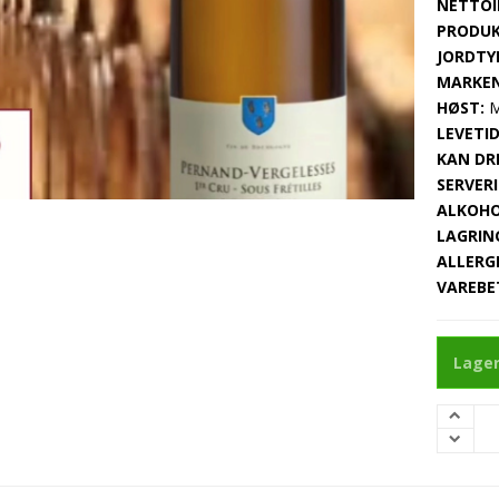
NETTOI
PRODUK
JORDTY
MARKEN
HØST:
M
LEVETID
KAN DRI
SERVERI
ALKOHO
LAGRIN
ALLERG
VAREBE
Lager