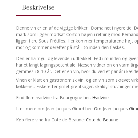
Beskrivelse
Denne vin er en af de vigtige brikker i Domainet i nyere tid. 
mark som ligger modsat Corton højen i retning mod Pernand i 
ligger 1.cru Sous Frétilles. Her kommer temperaturene højt
mdr og kommer derefter på stål i to inden den flaskes.
Den er halmgul og levende i udtrykket. Fed i munden og giver
har et langt lagringspotentiale. Næsen vidner on en varm årga
gemmes i 8-10 år. Det er en vin, hvor du ved et par år i kældere
Vinen er klart en gastronomisk vin, og en vin som skrevet virke
køkkenet. Fiskeretter grillet grøntsager, skaldyr stuvninger 
Find flere hvidvine fra Bourgogne her:
Hvidvine
Læs mere om Jean Jacques Girard her:
Om Jean Jacques Gira
Køb flere vine fra Cote de Beaune:
Cote de Beaune