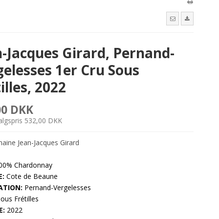
n-Jacques Girard, Pernand-
gelesses 1er Cru Sous
illes, 2022
00 DKK
salgspris 532,00 DKK
ine Jean-Jacques Girard
00% Chardonnay
:
Cote de Beaune
ATION:
Pernand-Vergelesses
ous Frétilles
E:
2022