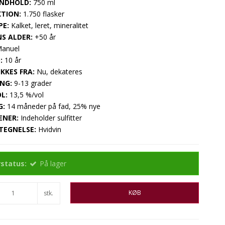
NDHOLD:
750 ml
TION:
1.750 flasker
PE:
Kalket, leret, mineralitet
S ALDER:
+50 år
anuel
:
10 år
KKES FRA:
Nu, dekateres
NG:
9-13 grader
L:
13,5 %/vol
G:
14 måneder på fad, 25% nye
ENER:
Indeholder sulfitter
TEGNELSE:
Hvidvin
status:
På lager
KØB
stk.