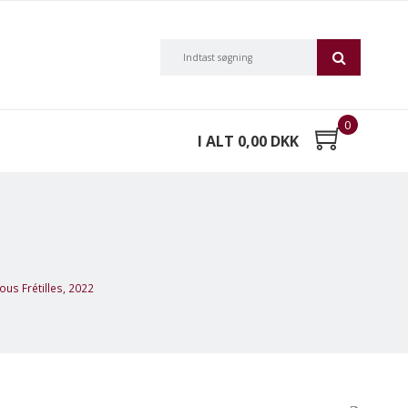
0
I ALT 0,00 DKK
us Frétilles, 2022