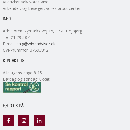
Vi drikker selv vores vine
Vi kender, og besøger, vores producenter
INFO
Adr
:
Søren Nymarks Vej 15
, 8270
Højbjerg
Tel
:
21 29 38 44
E-mail
:
salg@wineadvisor.dk
CVR-nummer
:
37693812
KONTAKT OS
Alle ugens dage 8-15
Lørdag og søndag lukket
FØLG OS PÅ