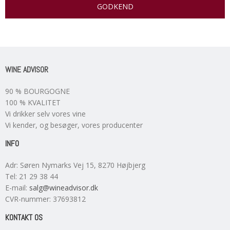
GODKEND
WINE ADVISOR
90 % BOURGOGNE
100 % KVALITET
Vi drikker selv vores vine
Vi kender, og besøger, vores producenter
INFO
Adr
:
Søren Nymarks Vej 15
, 8270
Højbjerg
Tel
:
21 29 38 44
E-mail
:
salg@wineadvisor.dk
CVR-nummer
:
37693812
KONTAKT OS