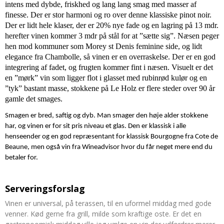
intens med dybde, friskhed og lang lang smag med masser af
finesse. Der er stor harmoni og ro over denne klassiske pinot noir.
Der er lidt hele klaser, der er 20% nye fade og en lagring på 13 mdr.
herefter vinen kommer 3 mdr på stål for at ”sætte sig”. Næsen peger
hen mod kommuner som Morey st Denis feminine side, og lidt
elegance fra Chambolle, så vinen er en overraskelse. Der er en god
integrering af fadet, og frugten kommer fint i næsen. Visuelt er det
en ”mørk” vin som ligger flot i glasset med rubinrød kulør og en
”tyk” bastant masse, stokkene på Le Holz er flere steder over 90 år
gamle det smages.
Smagen er bred, saftig og dyb. Man smager den høje alder stokkene
har, og vinen er for sit pris niveau et glas. Den er klassisk i alle
henseender og en god repræsentant for klassisk Bourgogne fra Cote de
Beaune, men også vin fra Wineadvisor hvor du får neget mere end du
betaler for.
Serveringsforslag
Vinen er universal, på terassen, til en uformel middag med gode
venner. Kød gerne fra grill, milde som kraftige oste. Er det en