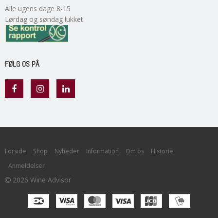
Alle ugens dage 8-15
Lørdag og søndag lukket
FØLG OS PÅ
Forside
Shop
Nyheder
Information
Om os
Historie
Anmeldelser
2026 Wine Advisor